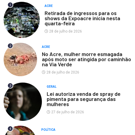
1
ACRE
Retirada de ingressos para os
shows da Expoacre inicia nesta
quarta-feira
28 de julho de 2026
2
ACRE
No Acre, mulher morre esmagada
após moto ser atingida por caminhão
na Via Verde
28 de julho de 2026
3
GERAL
Lei autoriza venda de spray de
pimenta para segurança das
mulheres
27 de julho de 2026
4
POLÍTICA