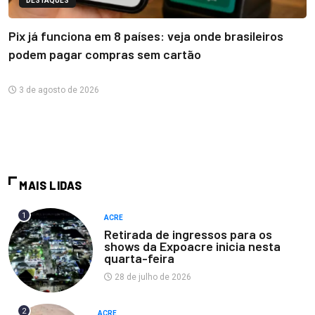
DESTAQUES
Pix já funciona em 8 países: veja onde brasileiros
podem pagar compras sem cartão
3 de agosto de 2026
MAIS LIDAS
1
ACRE
Retirada de ingressos para os
shows da Expoacre inicia nesta
quarta-feira
28 de julho de 2026
2
ACRE