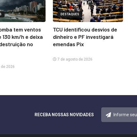
S
DESTAQUES
omba tem ventos
TCU identificou desvios de
e 130 km/h e deixa
dinheiro e PF investigará
 destruição no
emendas Pix
7 de agosto de 2026
 de 2026
RECEBA NOSSAS NOVIDADES