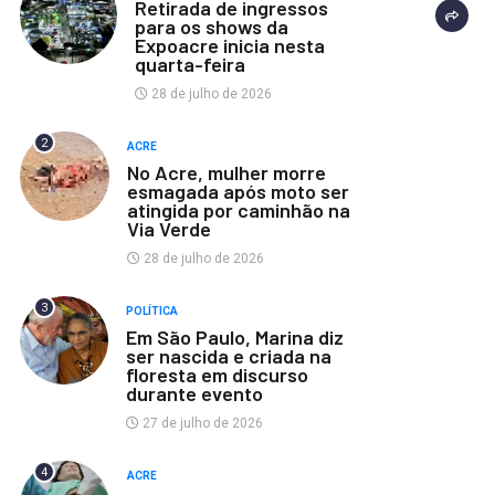
Retirada de ingressos
para os shows da
Expoacre inicia nesta
quarta-feira
28 de julho de 2026
2
ACRE
No Acre, mulher morre
esmagada após moto ser
atingida por caminhão na
Via Verde
28 de julho de 2026
3
POLÍTICA
Em São Paulo, Marina diz
ser nascida e criada na
floresta em discurso
durante evento
27 de julho de 2026
4
ACRE