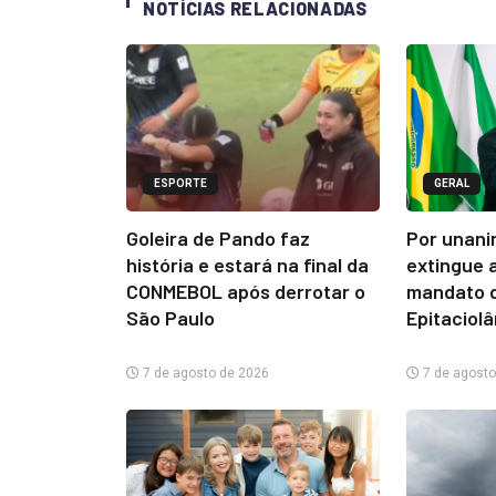
NOTÍCIAS RELACIONADAS
ESPORTE
GERAL
Goleira de Pando faz
Por unani
história e estará na final da
extingue 
CONMEBOL após derrotar o
mandato d
São Paulo
Epitaciol
7 de agosto de 2026
7 de agosto