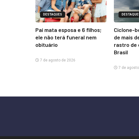
DESTAQUES
DESTAQUE
Pai mata esposa e 6 filhos;
Ciclone-b
ele não terá funeral nem
de mais d
obituário
rastro de
Brasil
7 de agosto de 2026
7 de agosto