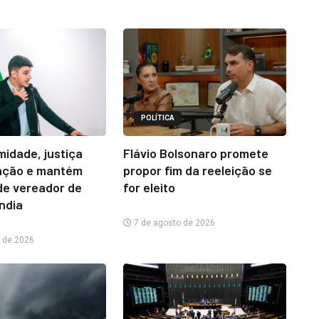
POLÍTICA
midade, justiça
Flávio Bolsonaro promete
ação e mantém
propor fim da reeleição se
e vereador de
for eleito
ândia
7 de agosto de 2026
 de 2026