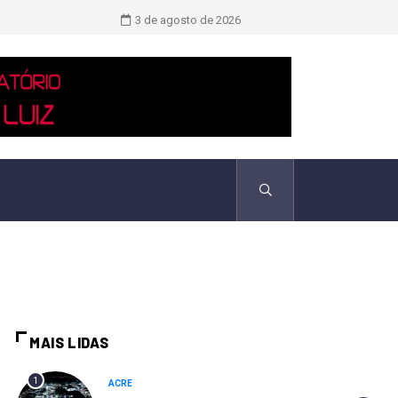
TCU identificou desvios de dinheiro 
3 de agosto de 2026
MAIS LIDAS
1
ACRE