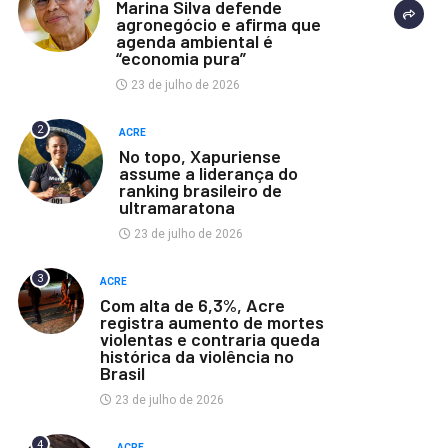
Marina Silva defende
agronegócio e afirma que
agenda ambiental é
“economia pura”
23 de julho de 2026
2
ACRE
No topo, Xapuriense
assume a liderança do
ranking brasileiro de
ultramaratona
23 de julho de 2026
3
ACRE
Com alta de 6,3%, Acre
registra aumento de mortes
violentas e contraria queda
histórica da violência no
Brasil
23 de julho de 2026
4
ACRE