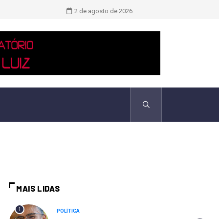
Novo boletim indica El Niño ‘muito 
2 de agosto de 2026
MAIS LIDAS
1
POLÍTICA