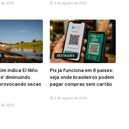
 de 2026
3 de agosto de 2026
S
DESTAQUES
im indica El Niño
Pix já funciona em 8 países:
te’ diminuindo
veja onde brasileiros podem
provocando secas
pagar compras sem cartão
3 de agosto de 2026
 de 2026