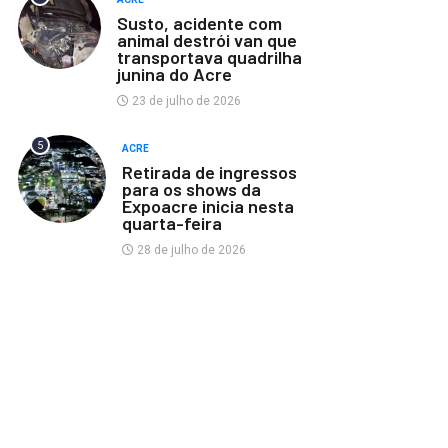
Susto, acidente com
animal destrói van que
transportava quadrilha
junina do Acre
23 de julho de 2026
5
ACRE
Retirada de ingressos
para os shows da
Expoacre inicia nesta
quarta-feira
28 de julho de 2026