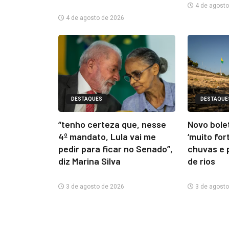
4 de agosto
4 de agosto de 2026
DESTAQUES
DESTAQUE
“tenho certeza que, nesse
Novo bolet
4º mandato, Lula vai me
‘muito for
pedir para ficar no Senado”,
chuvas e 
diz Marina Silva
de rios
3 de agosto de 2026
3 de agosto