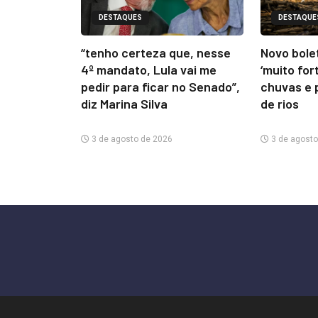
DESTAQUES
DESTAQUE
“tenho certeza que, nesse
Novo bolet
4º mandato, Lula vai me
‘muito for
pedir para ficar no Senado”,
chuvas e 
diz Marina Silva
de rios
3 de agosto de 2026
3 de agosto