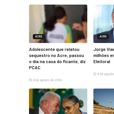
ACRE
ACRE
Adolescente que relatou
Jorge Via
sequestro no Acre, passou
milhões e
o dia na casa do ficante, diz
Eleitoral
PCAC
4 de agosto
4 de agosto de 2026