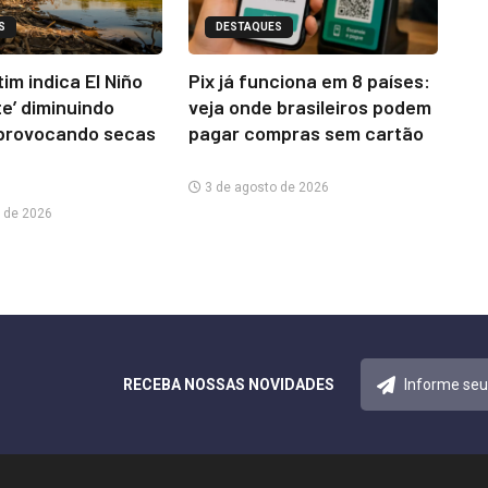
S
DESTAQUES
im indica El Niño
Pix já funciona em 8 países:
te’ diminuindo
veja onde brasileiros podem
provocando secas
pagar compras sem cartão
3 de agosto de 2026
 de 2026
RECEBA NOSSAS NOVIDADES