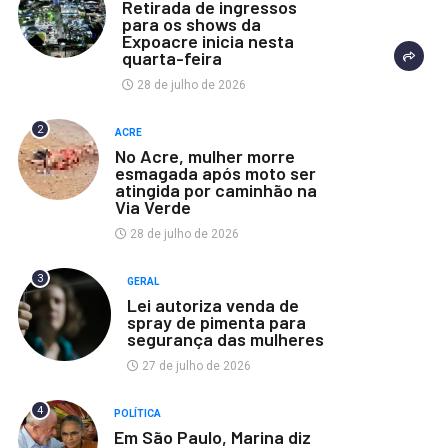
Retirada de ingressos
para os shows da
Expoacre inicia nesta
quarta-feira
28 de julho de 2026
2
ACRE
No Acre, mulher morre
esmagada após moto ser
atingida por caminhão na
Via Verde
28 de julho de 2026
3
GERAL
Lei autoriza venda de
spray de pimenta para
segurança das mulheres
27 de julho de 2026
4
POLÍTICA
Em São Paulo, Marina diz