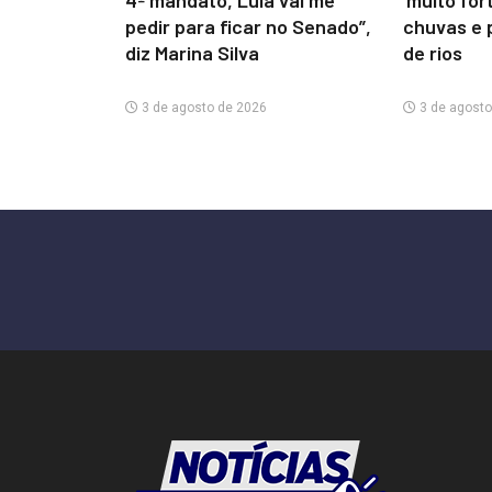
4º mandato, Lula vai me
‘muito for
pedir para ficar no Senado”,
chuvas e 
diz Marina Silva
de rios
3 de agosto de 2026
3 de agosto