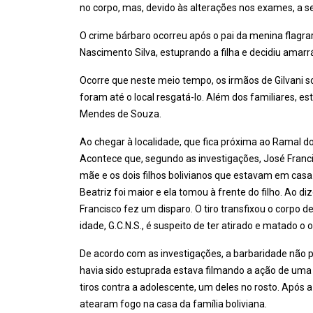
no corpo, mas, devido às alterações nos exames, a s
O crime bárbaro ocorreu após o pai da menina flagrar
Nascimento Silva, estuprando a filha e decidiu amarrá
Ocorre que neste meio tempo, os irmãos de Gilvani 
foram até o local resgatá-lo. Além dos familiares, 
Mendes de Souza.
Ao chegar à localidade, que fica próxima ao Ramal do
Acontece que, segundo as investigações, José Franc
mãe e os dois filhos bolivianos que estavam em casa.
Beatriz foi maior e ela tomou à frente do filho. Ao 
Francisco fez um disparo. O tiro transfixou o corpo d
idade, G.C.N.S., é suspeito de ter atirado e matado o ou
De acordo com as investigações, a barbaridade não p
havia sido estuprada estava filmando a ação de uma 
tiros contra a adolescente, um deles no rosto. Após 
atearam fogo na casa da família boliviana.