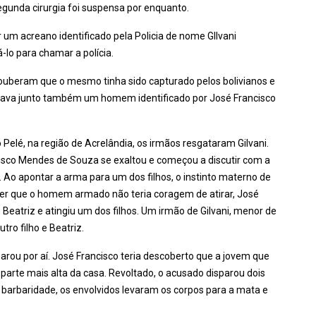
egunda cirurgia foi suspensa por enquanto.
 um acreano identificado pela Policia de nome GIlvani
-lo para chamar a polícia.
souberam que o mesmo tinha sido capturado pelos bolivianos e
estava junto também um homem identificado por José Francisco
 Pelé, na região de Acrelândia, os irmãos resgataram Gilvani.
isco Mendes de Souza se exaltou e começou a discutir com a
 Ao apontar a arma para um dos filhos, o instinto materno de
dizer que o homem armado não teria coragem de atirar, José
e Beatriz e atingiu um dos filhos. Um irmão de Gilvani, menor de
tro filho e Beatriz.
arou por aí. José Francisco teria descoberto que a jovem que
parte mais alta da casa. Revoltado, o acusado disparou dois
a barbaridade, os envolvidos levaram os corpos para a mata e