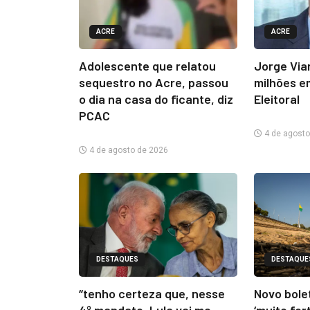
ACRE
ACRE
Adolescente que relatou
Jorge Via
sequestro no Acre, passou
milhões e
o dia na casa do ficante, diz
Eleitoral
PCAC
4 de agosto
4 de agosto de 2026
DESTAQUES
DESTAQUE
“tenho certeza que, nesse
Novo bolet