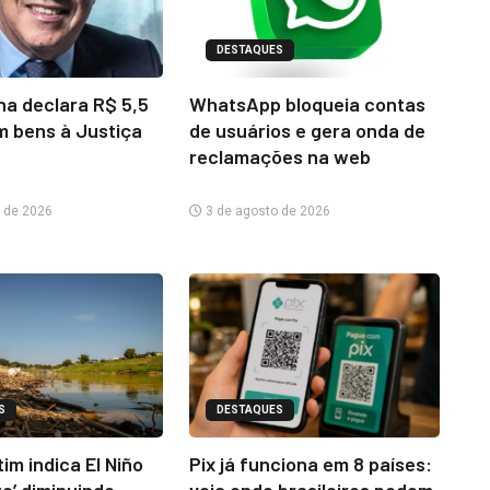
DESTAQUES
na declara R$ 5,5
WhatsApp bloqueia contas
m bens à Justiça
de usuários e gera onda de
reclamações na web
 de 2026
3 de agosto de 2026
S
DESTAQUES
im indica El Niño
Pix já funciona em 8 países: