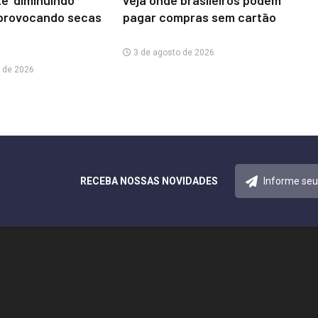
te’ diminuindo
veja onde brasileiros podem
provocando secas
pagar compras sem cartão
3 de agosto de 2026
 de 2026
RECEBA NOSSAS NOVIDADES