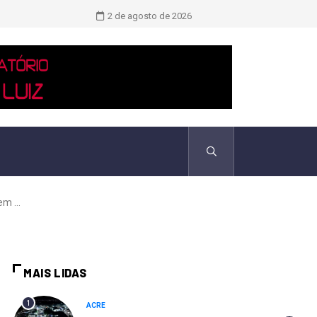
Novo boletim indica El Niño ‘muito 
2 de agosto de 2026
m ...
MAIS LIDAS
1
ACRE