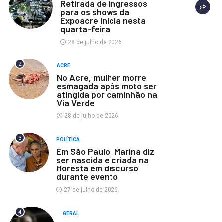
Retirada de ingressos
para os shows da
Expoacre inicia nesta
quarta-feira
28 de julho de 2026
2
ACRE
No Acre, mulher morre
esmagada após moto ser
atingida por caminhão na
Via Verde
28 de julho de 2026
3
POLÍTICA
Em São Paulo, Marina diz
ser nascida e criada na
floresta em discurso
durante evento
27 de julho de 2026
4
GERAL