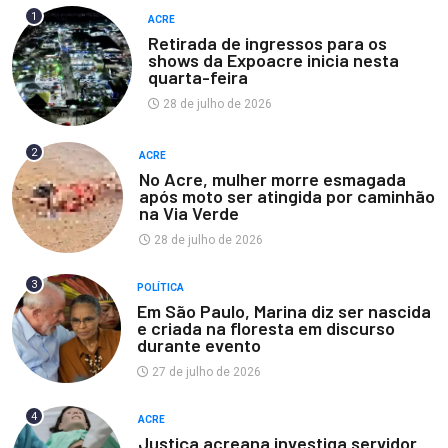
1
ACRE
Retirada de ingressos para os
shows da Expoacre inicia nesta
quarta-feira
28 de julho de 2026
2
ACRE
No Acre, mulher morre esmagada
após moto ser atingida por caminhão
na Via Verde
28 de julho de 2026
3
POLÍTICA
Em São Paulo, Marina diz ser nascida
e criada na floresta em discurso
durante evento
27 de julho de 2026
4
ACRE
Justiça acreana investiga servidor