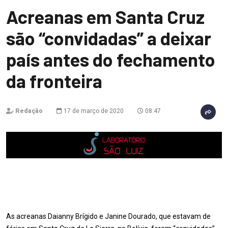
Acreanas em Santa Cruz
são “convidadas” a deixar
país antes do fechamento
da fronteira
Redação
17 de março de 2020
08:47
As acreanas Daianny Brígido e Janine Dourado, que estavam de