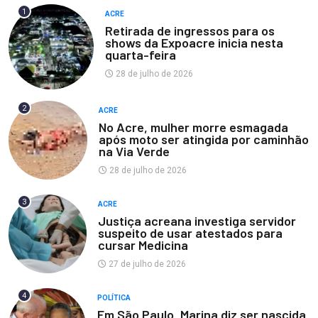
1
ACRE
Retirada de ingressos para os
shows da Expoacre inicia nesta
quarta-feira
28 de julho de 2026
2
ACRE
No Acre, mulher morre esmagada
após moto ser atingida por caminhão
na Via Verde
28 de julho de 2026
3
ACRE
Justiça acreana investiga servidor
suspeito de usar atestados para
cursar Medicina
27 de julho de 2026
4
POLÍTICA
Em São Paulo, Marina diz ser nascida