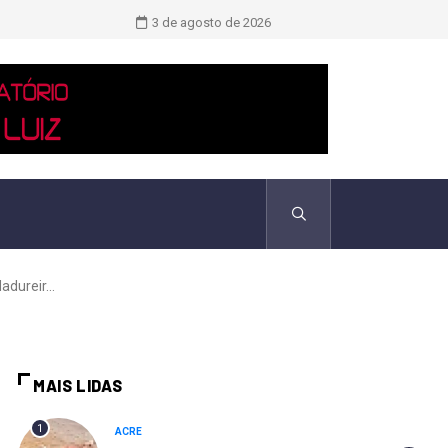
TCU identificou desvios de dinheiro 
3 de agosto de 2026
dureir...
MAIS LIDAS
1
ACRE