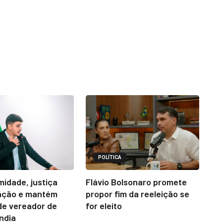
POLÍTICA
midade, justiça
Flávio Bolsonaro promete
ação e mantém
propor fim da reeleição se
e vereador de
for eleito
ândia