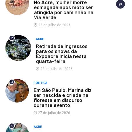
No Acre, mulher morre
esmagada após moto ser
atingida por caminhão na
Via Verde
28 de julho de 2026
2
ACRE
Retirada de ingressos
para os shows da
Expoacre inicia nesta
quarta-feira
28 de julho de 2026
3
POLÍTICA
Em São Paulo, Marina diz
ser nascida e criada na
floresta em discurso
durante evento
27 de julho de 2026
4
ACRE