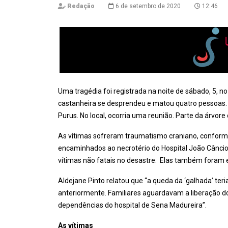
Redação
6 de setembro de 2020
12:46
Uma tragédia foi registrada na noite de sábado, 5, 
castanheira se desprendeu e matou quatro pessoas. 
Purus. No local, ocorria uma reunião. Parte da árvor
As vítimas sofreram traumatismo craniano, conforme
encaminhados ao necrotério do Hospital João Câncio 
vítimas não fatais no desastre. Elas também foram 
Aldejane Pinto relatou que “a queda da ‘galhada’ teri
anteriormente. Familiares aguardavam a liberação d
dependências do hospital de Sena Madureira”.
As vítimas