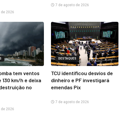
7 de agosto de 2026
 de 2026
S
DESTAQUES
omba tem ventos
TCU identificou desvios de
e 130 km/h e deixa
dinheiro e PF investigará
 destruição no
emendas Pix
7 de agosto de 2026
 de 2026