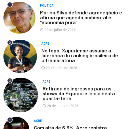
1
POLÍTICA
Marina Silva defende agronegócio e
afirma que agenda ambiental é
“economia pura”
23 de julho de 2026
2
ACRE
No topo, Xapuriense assume a
liderança do ranking brasileiro de
ultramaratona
23 de julho de 2026
3
ACRE
Retirada de ingressos para os
shows da Expoacre inicia nesta
quarta-feira
28 de julho de 2026
4
ACRE
Com alta de 6,3%, Acre registra