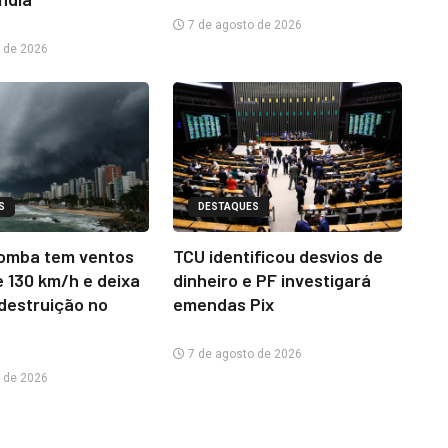
7 de agosto de 2026
 de 2026
S
DESTAQUES
omba tem ventos
TCU identificou desvios de
e 130 km/h e deixa
dinheiro e PF investigará
 destruição no
emendas Pix
7 de agosto de 2026
 de 2026