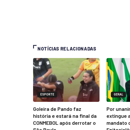
NOTÍCIAS RELACIONADAS
ESPORTE
GERAL
Goleira de Pando faz
Por unani
história e estará na final da
extingue 
CONMEBOL após derrotar o
mandato d
São Paulo
Epitaciol