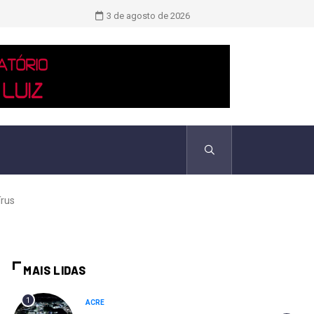
TCU identificou desvios de dinheiro 
3 de agosto de 2026
írus
MAIS LIDAS
1
ACRE