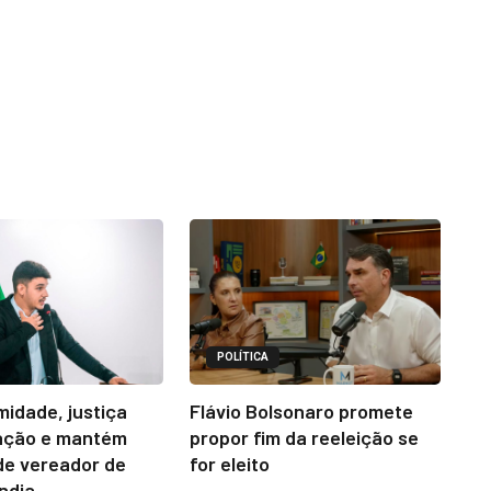
POLÍTICA
midade, justiça
Flávio Bolsonaro promete
ação e mantém
propor fim da reeleição se
e vereador de
for eleito
ândia