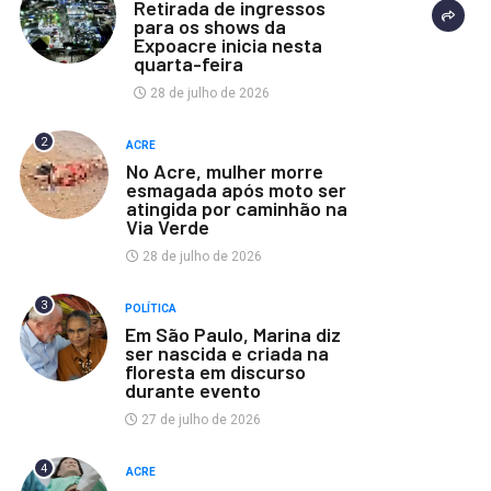
Retirada de ingressos
para os shows da
Expoacre inicia nesta
quarta-feira
28 de julho de 2026
2
ACRE
No Acre, mulher morre
esmagada após moto ser
atingida por caminhão na
Via Verde
28 de julho de 2026
3
POLÍTICA
Em São Paulo, Marina diz
ser nascida e criada na
floresta em discurso
durante evento
27 de julho de 2026
4
ACRE