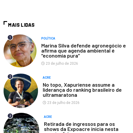
MAIS LIDAS
1
POLÍTICA
Marina Silva defende agronegócio e
afirma que agenda ambiental é
“economia pura”
23 de julho de 2026
2
ACRE
No topo, Xapuriense assume a
liderança do ranking brasileiro de
ultramaratona
23 de julho de 2026
3
ACRE
Retirada de ingressos para os
shows da Expoacre inicia nesta