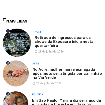
MAIS LIDAS
1
ACRE
Retirada de ingressos para os
shows da Expoacre inicia nesta
quarta-feira
28 de julho de 2026
2
ACRE
No Acre, mulher morre esmagada
após moto ser atingida por caminhão
na Via Verde
28 de julho de 2026
3
POLÍTICA
Em São Paulo, Marina diz ser nascida
e criada na floresta em discurso