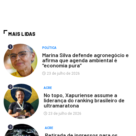
MAIS LIDAS
1
POLÍTICA
Marina Silva defende agronegócio e
afirma que agenda ambiental é
“economia pura”
23 de julho de 2026
2
ACRE
No topo, Xapuriense assume a
liderança do ranking brasileiro de
ultramaratona
23 de julho de 2026
3
ACRE
Retirada de ingressos para os