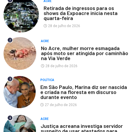
1
ACRE
Retirada de ingressos para os
shows da Expoacre inicia nesta
quarta-feira
28 de julho de 2026
2
ACRE
No Acre, mulher morre esmagada
após moto ser atingida por caminhão
na Via Verde
28 de julho de 2026
3
POLÍTICA
Em São Paulo, Marina diz ser nascida
e criada na floresta em discurso
durante evento
27 de julho de 2026
4
ACRE
Justiça acreana investiga servidor
suspeito de usar atestados para