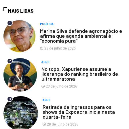
MAIS LIDAS
1
POLÍTICA
Marina Silva defende agronegócio e
afirma que agenda ambiental é
“economia pura”
23 de julho de 2026
2
ACRE
No topo, Xapuriense assume a
liderança do ranking brasileiro de
ultramaratona
23 de julho de 2026
3
ACRE
Retirada de ingressos para os
shows da Expoacre inicia nesta
quarta-feira
28 de julho de 2026