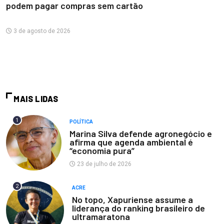
podem pagar compras sem cartão
3 de agosto de 2026
MAIS LIDAS
1
POLÍTICA
Marina Silva defende agronegócio e
afirma que agenda ambiental é
“economia pura”
23 de julho de 2026
2
ACRE
No topo, Xapuriense assume a
liderança do ranking brasileiro de
ultramaratona