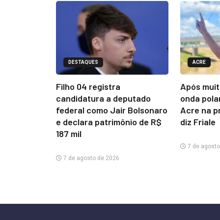
DESTAQUES
ACRE
Filho 04 registra
Após muit
candidatura a deputado
onda pola
federal como Jair Bolsonaro
Acre na p
e declara patrimônio de R$
diz Friale
187 mil
7 de agosto
7 de agosto de 2026