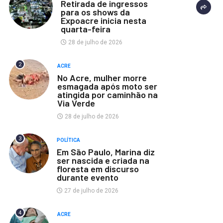
Retirada de ingressos
para os shows da
Expoacre inicia nesta
quarta-feira
28 de julho de 2026
2
ACRE
No Acre, mulher morre
esmagada após moto ser
atingida por caminhão na
Via Verde
28 de julho de 2026
3
POLÍTICA
Em São Paulo, Marina diz
ser nascida e criada na
floresta em discurso
durante evento
27 de julho de 2026
4
ACRE