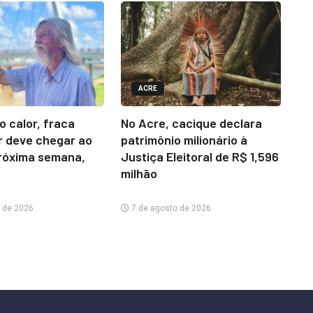
ACRE
o calor, fraca
No Acre, cacique declara
r deve chegar ao
patrimônio milionário à
róxima semana,
Justiça Eleitoral de R$ 1,596
milhão
 de 2026
7 de agosto de 2026