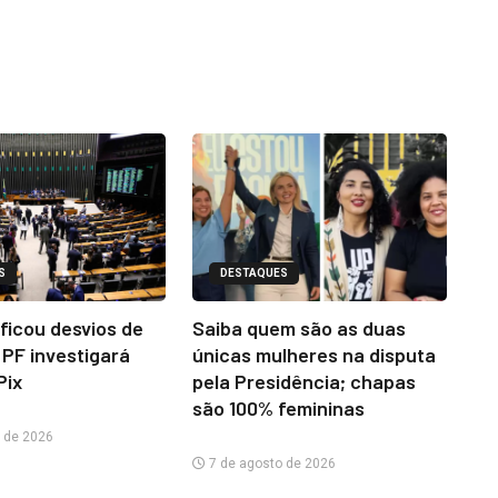
S
DESTAQUES
ificou desvios de
Saiba quem são as duas
 PF investigará
únicas mulheres na disputa
Pix
pela Presidência; chapas
são 100% femininas
 de 2026
7 de agosto de 2026