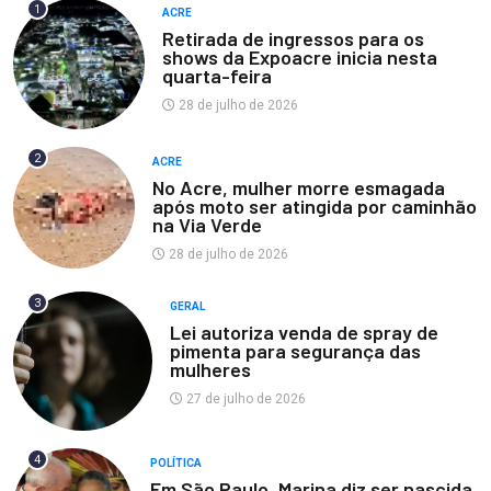
1
ACRE
Retirada de ingressos para os
shows da Expoacre inicia nesta
quarta-feira
28 de julho de 2026
2
ACRE
No Acre, mulher morre esmagada
após moto ser atingida por caminhão
na Via Verde
28 de julho de 2026
3
GERAL
Lei autoriza venda de spray de
pimenta para segurança das
mulheres
27 de julho de 2026
4
POLÍTICA
Em São Paulo, Marina diz ser nascida