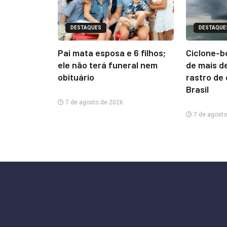
DESTAQUES
DESTAQUE
Pai mata esposa e 6 filhos;
Ciclone-b
ele não terá funeral nem
de mais d
obituário
rastro de
Brasil
7 de agosto de 2026
7 de agosto