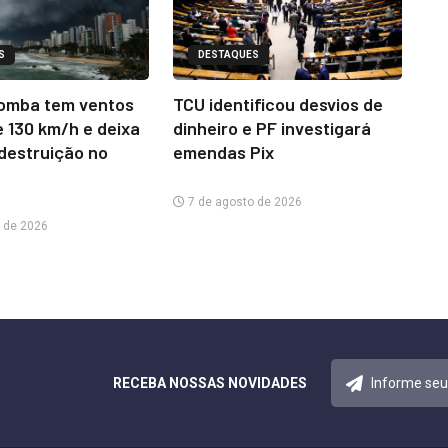
S
DESTAQUES
omba tem ventos
TCU identificou desvios de
e 130 km/h e deixa
dinheiro e PF investigará
 destruição no
emendas Pix
7 de agosto de 2026
 de 2026
RECEBA NOSSAS NOVIDADES