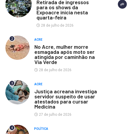
Retirada de ingressos
para os shows da
Expoacre inicia nesta
quarta-feira
28 de julho de 2026
2
ACRE
No Acre, mulher morre
esmagada após moto ser
atingida por caminhão na
Via Verde
28 de julho de 2026
3
ACRE
Justiça acreana investiga
servidor suspeito de usar
atestados para cursar
Medicina
27 de julho de 2026
4
POLÍTICA