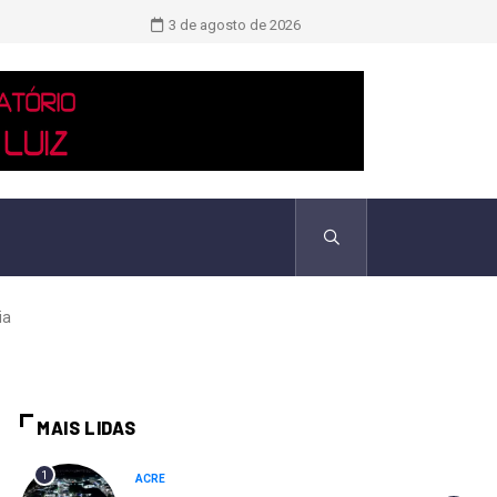
TCU identificou desvios de dinheiro 
3 de agosto de 2026
ia
MAIS LIDAS
1
ACRE