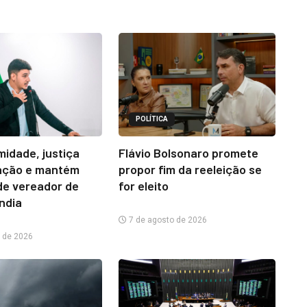
POLÍTICA
midade, justiça
Flávio Bolsonaro promete
ação e mantém
propor fim da reeleição se
e vereador de
for eleito
ândia
7 de agosto de 2026
 de 2026