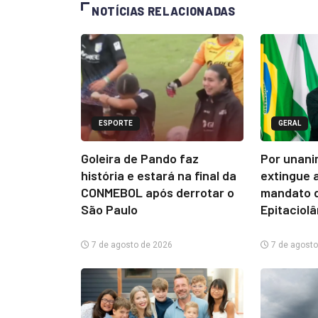
NOTÍCIAS RELACIONADAS
ESPORTE
GERAL
Goleira de Pando faz
Por unani
história e estará na final da
extingue 
CONMEBOL após derrotar o
mandato d
São Paulo
Epitaciol
7 de agosto de 2026
7 de agosto