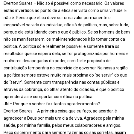
Everton Soares – Não só é possível como necessário. Os valores
estão invertidos ao ponto de a ética ser vista como uma virtude. E
não é. Penso que ética deve ser uma valor permanente e
inegociável na vida do indivíduo, não só do político, mas, sobretudo,
porque ele está lidando com o que é público. Se os homens de bem
não se manifestarem, os mal-intencionados irão tomar conta da
política. A política só é realmente possível, e somente trará os
resultados que se espera dela, se for protagonizada por homens e
mulheres desapegadas do poder, com forte propósito de
contribuição temporária no exercício de governar. Na nossa região
a política sempre esteve muito mais próxima do “se servir” do que
do “servir”. Somente com transparência nas contas públicas e
através da cobrança, do olhar atento do cidadão, é que o político
aprenderá a se comportar com ética na política.
JN – Por que o senhor faz tantos agradecimentos?
Everton Soares – A primeira coisa que eu faço, ao acordar, é
agradecer a Deus por mais um dia de viva. Agradeço pela minha
saúde, por minha família, pelos meus colaboradores e amigos.
Peço discernimento para sempre fazer as coisas corretas, assim