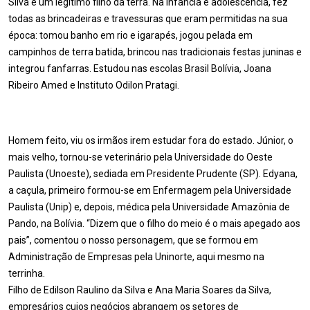
Silva é um legítimo filho da terra. Na infância e adolescência, fez
todas as brincadeiras e travessuras que eram permitidas na sua
época: tomou banho em rio e igarapés, jogou pelada em
campinhos de terra batida, brincou nas tradicionais festas juninas e
integrou fanfarras. Estudou nas escolas Brasil Bolívia, Joana
Ribeiro Amed e Instituto Odilon Pratagi.
Homem feito, viu os irmãos irem estudar fora do estado. Júnior, o
mais velho, tornou-se veterinário pela Universidade do Oeste
Paulista (Unoeste), sediada em Presidente Prudente (SP). Edyana,
a caçula, primeiro formou-se em Enfermagem pela Universidade
Paulista (Unip) e, depois, médica pela Universidade Amazônia de
Pando, na Bolívia. “Dizem que o filho do meio é o mais apegado aos
pais”, comentou o nosso personagem, que se formou em
Administração de Empresas pela Uninorte, aqui mesmo na
terrinha.
Filho de Edilson Raulino da Silva e Ana Maria Soares da Silva,
empresários cujos negócios abrangem os setores de