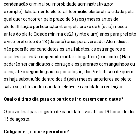
condenação criminal ou improbidade administrativa,por
exemplo).alistamento eleitoral;domicílio eleitoral na cidade pela
qual quer concorrer, pelo prazo de 6 (seis) meses antes do
pleito;filiação partidária,tambémpelo prazo de 6 (seis) meses
antes do pleito;idade mínima de21 (vinte e um) anos para prefeito
e vice-prefeitoe de 18 (dezoito) anos para vereador.Além disso,
não poderão ser candidatos os analfabetos, os estrangeiros e
aqueles que estão noperíodo militar obrigatório (conscritos).Não
poderão ser candidatos o cônjuge e os parentes consanguíneos ou
afins, até o segundo grau ou por adoção, dosPrefeitosou de quem
os haja substituído dentro dos 6 (seis) meses anteriores ao pleito,
salvo se já titular de mandato eletivo e candidato à reeleição.
Qual o último dia para os partidos indicarem candidatos?
O prazo final para registro de candidatos vai até as 19 horas do dia
15 de agosto.
Coligações, o que é permitido?