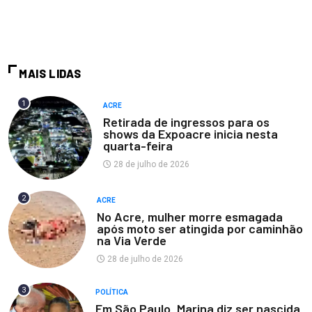
MAIS LIDAS
1
ACRE
Retirada de ingressos para os
shows da Expoacre inicia nesta
quarta-feira
28 de julho de 2026
2
ACRE
No Acre, mulher morre esmagada
após moto ser atingida por caminhão
na Via Verde
28 de julho de 2026
3
POLÍTICA
Em São Paulo, Marina diz ser nascida