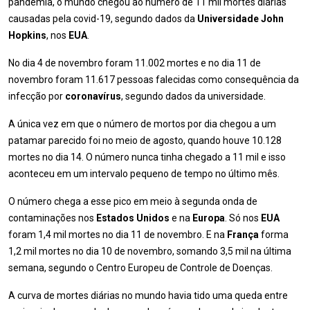
pandemia, o mundo chegou ao número de 11 mil mortes diárias
causadas pela covid-19, segundo dados da
Universidade John
Hopkins
, nos
EUA
.
No dia 4 de novembro foram 11.002 mortes e no dia 11 de
novembro foram 11.617 pessoas falecidas como consequência da
infecção por
coronavírus
, segundo dados da universidade.
A única vez em que o número de mortos por dia chegou a um
patamar parecido foi no meio de agosto, quando houve 10.128
mortes no dia 14. O número nunca tinha chegado a 11 mil e isso
aconteceu em um intervalo pequeno de tempo no último mês.
O número chega a esse pico em meio à segunda onda de
contaminações nos
Estados Unidos
e na
Europa
. Só nos
EUA
foram 1,4 mil mortes no dia 11 de novembro. E na
França
forma
1,2 mil mortes no dia 10 de novembro, somando 3,5 mil na última
semana, segundo o Centro Europeu de Controle de Doenças.
A curva de mortes diárias no mundo havia tido uma queda entre