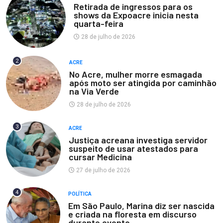
Retirada de ingressos para os
shows da Expoacre inicia nesta
quarta-feira
28 de julho de 2026
2
ACRE
No Acre, mulher morre esmagada
após moto ser atingida por caminhão
na Via Verde
28 de julho de 2026
3
ACRE
Justiça acreana investiga servidor
suspeito de usar atestados para
cursar Medicina
27 de julho de 2026
4
POLÍTICA
Em São Paulo, Marina diz ser nascida
e criada na floresta em discurso
durante evento