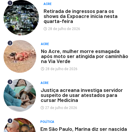
1
ACRE
Retirada de ingressos para os
shows da Expoacre inicia nesta
quarta-feira
28 de julho de 2026
2
ACRE
No Acre, mulher morre esmagada
após moto ser atingida por caminhão
na Via Verde
28 de julho de 2026
3
ACRE
Justiça acreana investiga servidor
suspeito de usar atestados para
cursar Medicina
27 de julho de 2026
4
POLÍTICA
Em São Paulo, Marina diz ser nascida