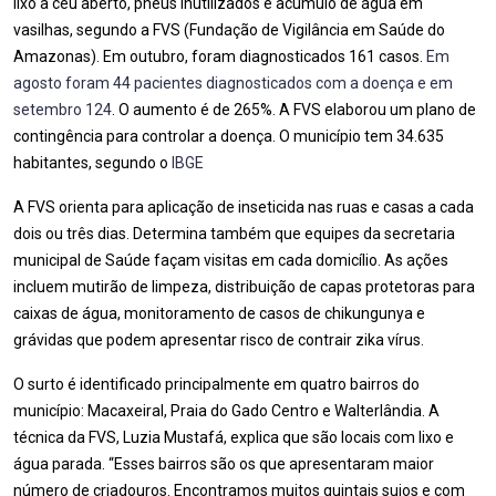
lixo a céu aberto, pneus inutilizados e acúmulo de água em
vasilhas, segundo a FVS (Fundação de Vigilância em Saúde do
Amazonas). Em outubro, foram diagnosticados 161 casos.
Em
agosto foram 44 pacientes diagnosticados com a doença e em
setembro 124
. O aumento é de 265%. A FVS elaborou um plano de
contingência para controlar a doença. O município tem 34.635
habitantes, segundo o
IBGE
A FVS orienta para aplicação de inseticida nas ruas e casas a cada
dois ou três dias. Determina também que equipes da secretaria
municipal de Saúde façam visitas em cada domicílio. As ações
incluem mutirão de limpeza, distribuição de capas protetoras para
caixas de água, monitoramento de casos de chikungunya e
grávidas que podem apresentar risco de contrair zika vírus.
O surto é identificado principalmente em quatro bairros do
município: Macaxeiral, Praia do Gado Centro e Walterlândia. A
técnica da FVS, Luzia Mustafá, explica que são locais com lixo e
água parada. “Esses bairros são os que apresentaram maior
número de criadouros. Encontramos muitos quintais sujos e com