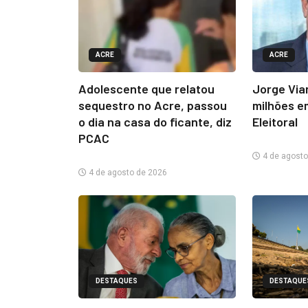
ACRE
ACRE
Adolescente que relatou
Jorge Via
sequestro no Acre, passou
milhões e
o dia na casa do ficante, diz
Eleitoral
PCAC
4 de agosto
4 de agosto de 2026
DESTAQUES
DESTAQUE