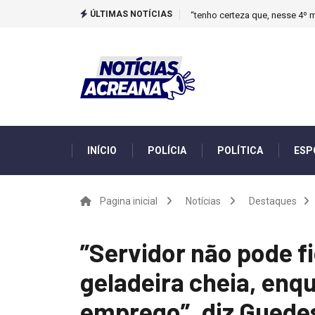
ÚLTIMAS NOTÍCIAS
“tenho certeza que, nesse 4º m
INÍCIO
POLÍCIA
POLÍTICA
ESP
Pagina inicial
Notícias
Destaques
”Servidor não pode f
geladeira cheia, enq
emprego”, diz Guede