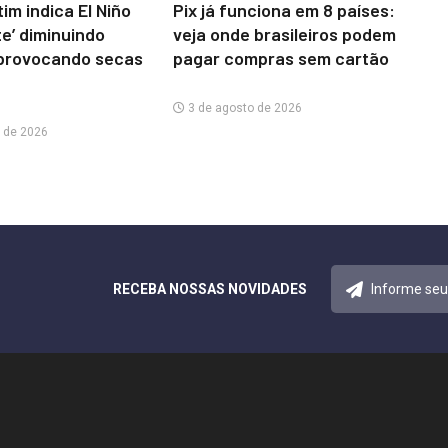
im indica El Niño
Pix já funciona em 8 países:
te’ diminuindo
veja onde brasileiros podem
provocando secas
pagar compras sem cartão
3 de agosto de 2026
 de 2026
RECEBA NOSSAS NOVIDADES