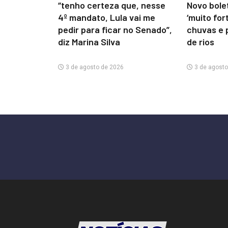
“tenho certeza que, nesse
Novo bolet
4º mandato, Lula vai me
‘muito for
pedir para ficar no Senado”,
chuvas e 
diz Marina Silva
de rios
3 de agosto de 2026
3 de agosto