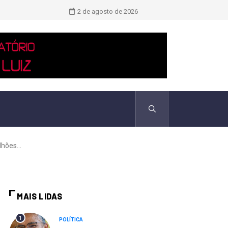
Novo boletim indica El Niño ‘muito 
2 de agosto de 2026
hões...
MAIS LIDAS
1
POLÍTICA