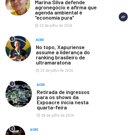
Marina Silva defende
agronegócio e afirma que
agenda ambiental é
“economia pura”
23 de julho de 2026
2
ACRE
No topo, Xapuriense
assume a liderança do
ranking brasileiro de
ultramaratona
23 de julho de 2026
3
ACRE
Retirada de ingressos
para os shows da
Expoacre inicia nesta
quarta-feira
28 de julho de 2026
4
ACRE