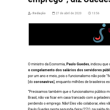
Redação
27 de abril de 2020
13:56
O ministro da Economia,
Paulo Guedes
, indicou qu
o congelamento dos salários dos servidores públ
por um ano e meio, pois o funcionalismo não pode “fi
[do
coronavírus
], enquanto milhões de brasileiros 
“Precisamos também que o funcionalismo público most
Brasil, não vai ficar em casa trancado com a geladeir
perdendo o emprego. Não! Eles vão colaborar, eles 
Paulo Guedes nesta segunda-feira (27/), na saída do