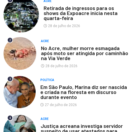
1
ACRE
Retirada de ingressos para os
shows da Expoacre inicia nesta
quarta-feira
28 de julho de 2026
2
ACRE
No Acre, mulher morre esmagada
após moto ser atingida por caminhão
na Via Verde
28 de julho de 2026
3
POLÍTICA
Em São Paulo, Marina diz ser nascida
e criada na floresta em discurso
durante evento
27 de julho de 2026
4
ACRE
Justiça acreana investiga servidor
suspeito de usar atestados para