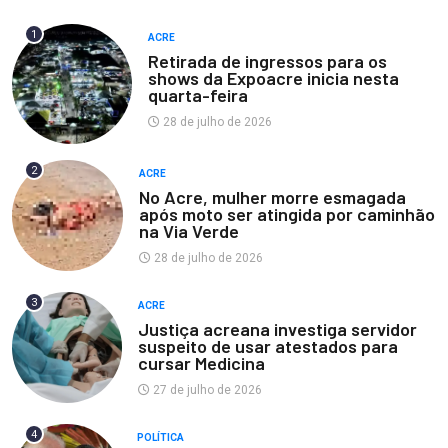
1
ACRE
Retirada de ingressos para os
shows da Expoacre inicia nesta
quarta-feira
28 de julho de 2026
2
ACRE
No Acre, mulher morre esmagada
após moto ser atingida por caminhão
na Via Verde
28 de julho de 2026
3
ACRE
Justiça acreana investiga servidor
suspeito de usar atestados para
cursar Medicina
27 de julho de 2026
4
POLÍTICA