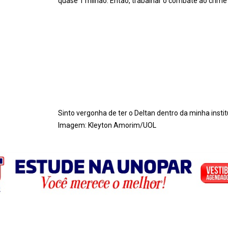
quase 1 milhão. Então, trabalhar o combate ao crime
Sinto vergonha de ter o Deltan dentro da minha instit
Imagem: Kleyton Amorim/UOL