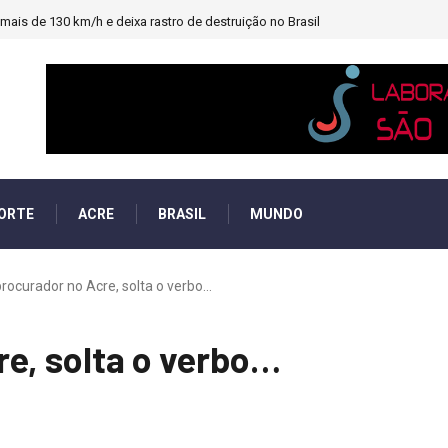
heiro e PF investigará emendas Pix
ORTE
ACRE
BRASIL
MUNDO
rocurador no Acre, solta o verbo…
e, solta o verbo…