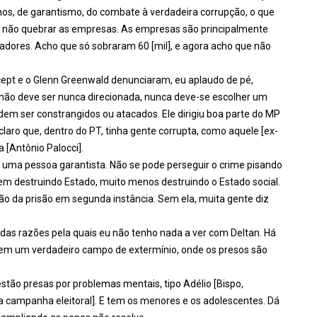
nos, de garantismo, do combate à verdadeira corrupção, o que
s, e não quebrar as empresas. As empresas são principalmente
hadores. Acho que só sobraram 60 [mil], e agora acho que não
ercept e o Glenn Greenwald denunciaram, eu aplaudo de pé,
não deve ser nunca direcionada, nunca deve-se escolher um
podem ser constrangidos ou atacados. Ele dirigiu boa parte do MP
claro que, dentro do PT, tinha gente corrupta, como aquele [ex-
 [Antônio Palocci].
 uma pessoa garantista. Não se pode perseguir o crime pisando
nem destruindo Estado, muito menos destruindo o Estado social.
 da prisão em segunda instância. Sem ela, muita gente diz
das razões pela quais eu não tenho nada a ver com Deltan. Há
s em um verdadeiro campo de extermínio, onde os presos são
ão presas por problemas mentais, tipo Adélio [Bispo,
a campanha eleitoral]. E tem os menores e os adolescentes. Dá