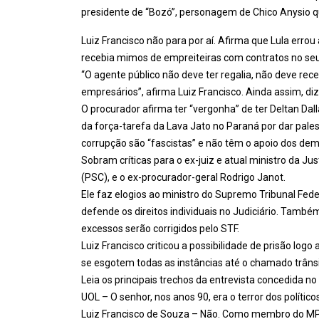
presidente de “Bozó”, personagem de Chico Anysio 
Luiz Francisco não para por aí. Afirma que Lula errou
recebia mimos de empreiteiras com contratos no se
“O agente público não deve ter regalia, não deve rec
empresários”, afirma Luiz Francisco. Ainda assim, diz
O procurador afirma ter “vergonha” de ter Deltan Dall
da força-tarefa da Lava Jato no Paraná por dar pale
corrupção são “fascistas” e não têm o apoio dos dem
Sobram críticas para o ex-juiz e atual ministro da Ju
(PSC), e o ex-procurador-geral Rodrigo Janot.
Ele faz elogios ao ministro do Supremo Tribunal Fede
defende os direitos individuais no Judiciário. També
excessos serão corrigidos pelo STF.
Luiz Francisco criticou a possibilidade de prisão lo
se esgotem todas as instâncias até o chamado trânsi
Leia os principais trechos da entrevista concedida no 
UOL – O senhor, nos anos 90, era o terror dos políticos
Luiz Francisco de Souza – Não. Como membro do MP, e