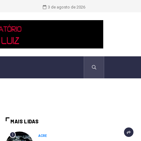
Saiba quem são as duas únicas mulh
3 de agosto de 2026
MAIS LIDAS
1
ACRE