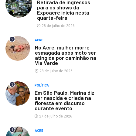
Retirada de ingressos
para os shows da
Expoacre inicia nesta
quarta-feira
28 de julho de 2026
2
ACRE
No Acre, mulher morre
esmagada após moto ser
atingida por caminhão na
Via Verde
28 de julho de 2026
3
POLÍTICA
Em São Paulo, Marina diz
ser nascida e criada na
floresta em discurso
durante evento
27 de julho de 2026
4
ACRE