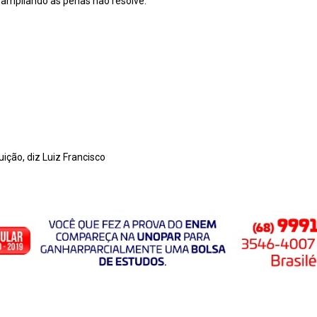
 ampliando as penas não resolve.
uição, diz Luiz Francisco