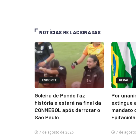
NOTÍCIAS RELACIONADAS
ESPORTE
GERAL
Goleira de Pando faz
Por unani
história e estará na final da
extingue 
CONMEBOL após derrotar o
mandato d
São Paulo
Epitaciol
7 de agosto de 2026
7 de agosto