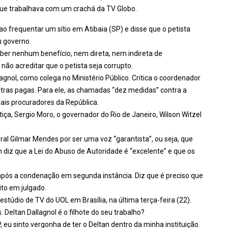
que trabalhava com um crachá da TV Globo.
 ao frequentar um sítio em Atibaia (SP) e disse que o petista
u governo.
eber nenhum benefício, nem direta, nem indireta de
 não acreditar que o petista seja corrupto.
agnol, como colega no Ministério Público. Critica o coordenador
stras pagas. Para ele, as chamadas “dez medidas” contra a
ais procuradores da República.
stiça, Sergio Moro, o governador do Rio de Janeiro, Wilson Witzel
ral Gilmar Mendes por ser uma voz “garantista”, ou seja, que
m diz que a Lei do Abuso de Autoridade é “excelente” e que os
go após a condenação em segunda instância. Diz que é preciso que
to em julgado.
estúdio de TV do UOL em Brasília, na última terça-feira (22).
. Deltan Dallagnol é o filhote do seu trabalho?
u sinto vergonha de ter o Deltan dentro da minha instituição.