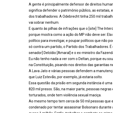
A gente é principalmente defensor de direitos huma
significa defender o patrimônio público, as estatai
dos trabalhadores. A Odebrecht tinha 250 mil trabal
vai sobrar nenhum.
E quanto às pilhas de infrações que o [site] The Int
porque mostra como a ação do MP não deve ser. Ela 
político para investigar, e poupar políticos que não 
só contra um partido, o Partido dos Trabalhadores. É 
senador] Delcídio [Amaral] e o ex-ministro da Fazenda
Eu não tenho nada a ver com o Deltan, porque eu sou
na Constituição, pisando nos direitos das garantias 
A Lava Jato e várias pessoas defendem a manutenção
que Luiz Estevão, por exemplo, já estaria solto.
Essa questão da prisão em segunda instância é uma 
820 mil presos. São, na maior parte, pessoas negra
torturados, onde tem violência sexual maciça.
Ao mesmo tempo tem cerca de 50 mil pessoas que est
condenado por tentar assassinar Bolsonaro durante 