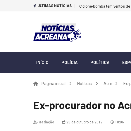
ÚLTIMAS NOTÍCIAS
TCU identificou desvios de din
INÍCIO
POLÍCIA
POLÍTICA
ESP
Pagina inicial
Notícias
Acre
Ex-p
Ex-procurador no Acr
Redação
28 de outubro de 2019
18:06