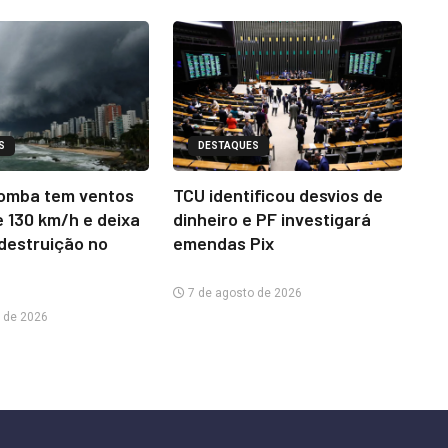
S
DESTAQUES
omba tem ventos
TCU identificou desvios de
e 130 km/h e deixa
dinheiro e PF investigará
 destruição no
emendas Pix
7 de agosto de 2026
 de 2026