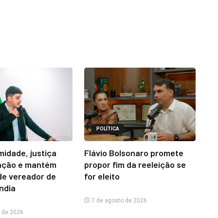
POLÍTICA
midade, justiça
Flávio Bolsonaro promete
ação e mantém
propor fim da reeleição se
e vereador de
for eleito
ândia
7 de agosto de 2026
 de 2026